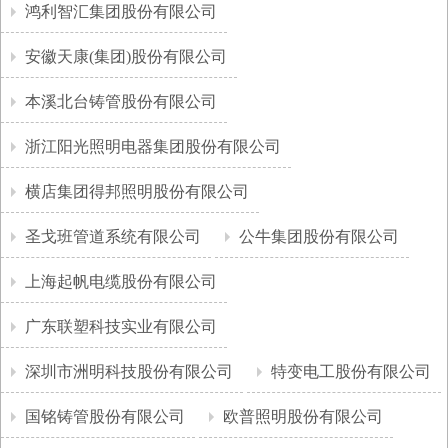
鸿利智汇集团股份有限公司
安徽天康(集团)股份有限公司
本溪北台铸管股份有限公司
浙江阳光照明电器集团股份有限公司
横店集团得邦照明股份有限公司
圣戈班管道系统有限公司
公牛集团股份有限公司
上海起帆电缆股份有限公司
广东联塑科技实业有限公司
深圳市洲明科技股份有限公司
特变电工股份有限公司
国铭铸管股份有限公司
欧普照明股份有限公司