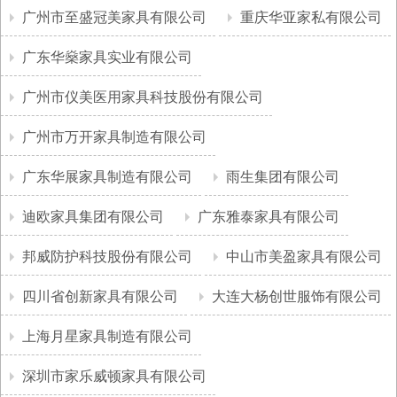
广州市至盛冠美家具有限公司
重庆华亚家私有限公司
广东华燊家具实业有限公司
广州市仪美医用家具科技股份有限公司
广州市万开家具制造有限公司
广东华展家具制造有限公司
雨生集团有限公司
迪欧家具集团有限公司
广东雅泰家具有限公司
邦威防护科技股份有限公司
中山市美盈家具有限公司
四川省创新家具有限公司
大连大杨创世服饰有限公司
上海月星家具制造有限公司
深圳市家乐威顿家具有限公司