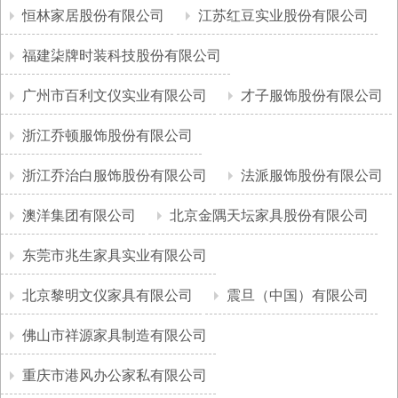
恒林家居股份有限公司
江苏红豆实业股份有限公司
福建柒牌时装科技股份有限公司
广州市百利文仪实业有限公司
才子服饰股份有限公司
浙江乔顿服饰股份有限公司
浙江乔治白服饰股份有限公司
法派服饰股份有限公司
澳洋集团有限公司
北京金隅天坛家具股份有限公司
东莞市兆生家具实业有限公司
北京黎明文仪家具有限公司
震旦（中国）有限公司
佛山市祥源家具制造有限公司
重庆市港风办公家私有限公司