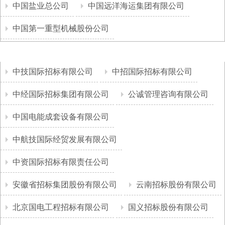
中国盐业总公司
中国远洋海运集团有限公司
中国第一重型机械股份公司
中技国际招标有限公司
中招国际招标有限公司
中经国际招标集团有限公司
公诚管理咨询有限公司
中国电能成套设备有限公司
中航技国际经贸发展有限公司
中资国际招标有限责任公司
安徽省招标集团股份有限公司
云南招标股份有限公司
北京国电工程招标有限公司
国义招标股份有限公司