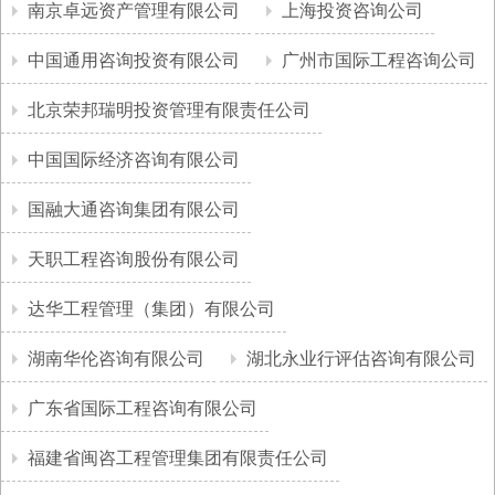
南京卓远资产管理有限公司
上海投资咨询公司
中国通用咨询投资有限公司
广州市国际工程咨询公司
北京荣邦瑞明投资管理有限责任公司
中国国际经济咨询有限公司
国融大通咨询集团有限公司
天职工程咨询股份有限公司
达华工程管理（集团）有限公司
湖南华伦咨询有限公司
湖北永业行评估咨询有限公司
广东省国际工程咨询有限公司
福建省闽咨工程管理集团有限责任公司