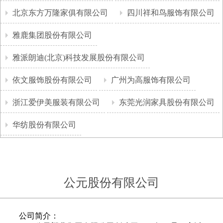
北京东方万隆家俱有限公司
四川祥和鸟服饰有限公司
雅鹿集团股份有限公司
雅派朗迪(北京)科技发展股份有限公司
依文服饰股份有限公司
广州为高服饰有限公司
浙江爱伊美服装有限公司
东莞光润家具股份有限公司
华纺股份有限公司
公元股份有限公司
公司简介：