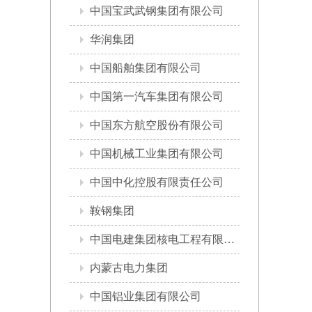
中国宝武武钢集团有限公司
华润集团
中国船舶集团有限公司
中国第一汽车集团有限公司
中国东方航空股份有限公司
中国机械工业集团有限公司
中国中化控股有限责任公司
鞍钢集团
中国电建集团核电工程有限公司
内蒙古电力集团
中国铝业集团有限公司