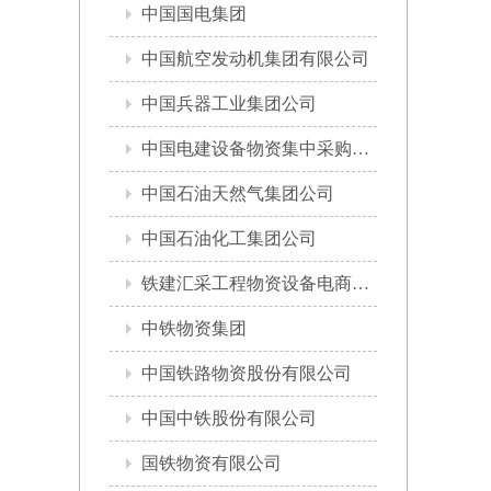
中国国电集团
中国航空发动机集团有限公司
中国兵器工业集团公司
中国电建设备物资集中采购平台
中国石油天然气集团公司
中国石油化工集团公司
铁建汇采工程物资设备电商平台
中铁物资集团
中国铁路物资股份有限公司
中国中铁股份有限公司
国铁物资有限公司