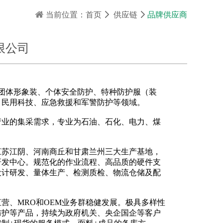
当前位置：
首页
供应链
品牌供应商
限公司
团体形象装、个体安全防护、特种防护服（装
、民用科技、应急救援和军警防护等领域。
业的集采需求，专业为石油、石化、电力、煤
苏江阴、河南商丘和甘肃兰州三大生产基地，
研发中心。规范化的作业流程、高品质的硬件支
设计研发、量体生产、检测质检、物流仓储及配
。
、MRO和OEM业务群稳健发展。极具多样性
防护等产品，持续为政府机关、央企国企等客户