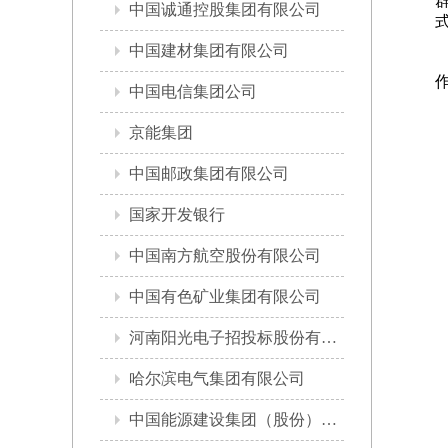
中国诚通控股集团有限公司
中国建材集团有限公司
中国电信集团公司
京能集团
中国邮政集团有限公司
国家开发银行
中国南方航空股份有限公司
中国有色矿业集团有限公司
河南阳光电子招投标股份有限公司
哈尔滨电气集团有限公司
中国能源建设集团（股份）有限公司