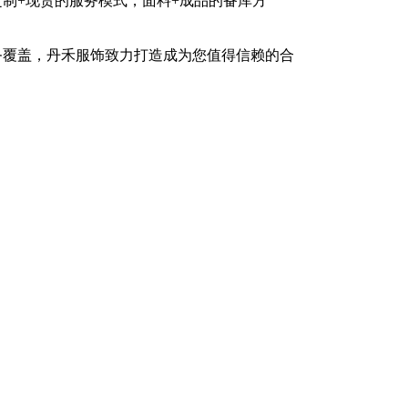
制+现货的服务模式，面料+成品的备库方
覆盖，丹禾服饰致力打造成为您值得信赖的合