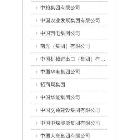
中粮集团有限公司
中国农业发展集团有限公司
中国西电集团公司
南光（集团）有限公司
中国机械进出口（集团）有限公司
中国华电集团公司
招商局集团
中国华能集团公司
中国交通建设集团有限公司
中国中煤能源集团有限公司
中国大唐集团有限公司